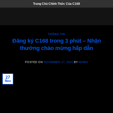
Skip
Trang Chủ Chính Thức Của C168
to
content
THÔNG TIN
Đăng ký C168 trong 3 phút – Nhận
thưởng chào mừng hấp dẫn
POSTED ON
NOVEMBER 27, 2025
BY
ADMIN
27
Nov